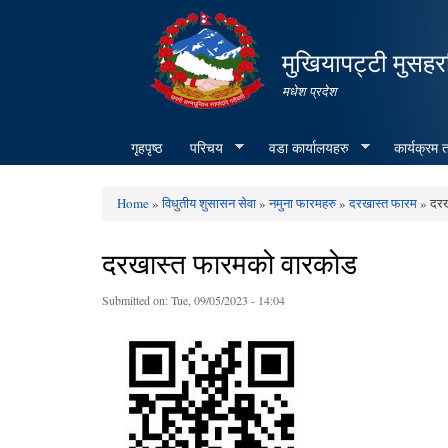
मुखियापट्टी मुसहर
मधेश प्रदेश
गृहपृष्ठ
परिचय
वडा कार्यालयहरु
कार्यक्रम
Home
»
विधुतीय शुसासन सेवा
»
नमुना फारमहरु
»
दरखास्त फारम
» दरख
You are here
दरखास्त फारमको वारकोड
Submitted on:
Tue, 09/05/2023 - 14:04