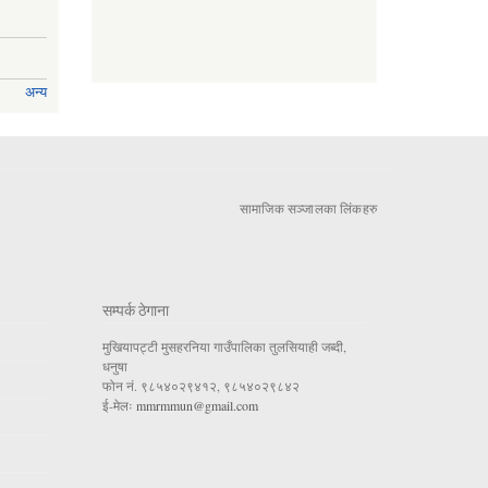
अन्य
सामाजिक सञ्जालका लिंकहरु
सम्पर्क ठेगाना
मुखियापट्टी मुसहरनिया गाउँपालिका तुलसियाही जब्दी,
धनुषा
फोन नं. ९८५४०२९४१२, ९८५४०२९८४२
ई-मेलः
mmrmmun@gmail.com