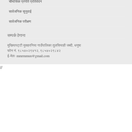
चौमासिक प्रगति प्रतिवेदन
सार्वजनिक सुनुवाई
सार्वजनिक परीक्षण
सम्पर्क ठेगाना
मुखियापट्टी मुसहरनिया गाउँपालिका तुलसियाही जब्दी, धनुषा
फोन नं. ९८५४०२९४१२, ९८५४०२९८४२
ई-मेलः
mmrmmun@gmail.com
//