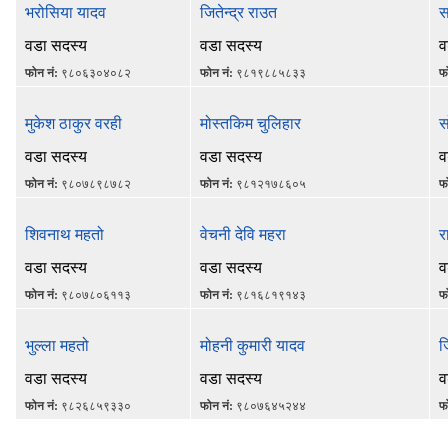
भरोसिया यादव
जितेन्द्र राउत
स
वडा सदस्य
वडा सदस्य
व
फोन नं:
९८०६३०४०८२
फोन नं:
९८१९८८५८३३
फ
मुकेश ठाकुर वरही
मोस्तकिम चुलिहार
स
वडा सदस्य
वडा सदस्य
व
फोन नं:
९८०७८९८७८२
फोन नं:
९८१२१७८६०५
फ
शिवनाथ महतो
वेचनी देवि महरा
र
वडा सदस्य
वडा सदस्य
व
फोन नं:
९८०७८०६११३
फोन नं:
९८१६८१९१४३
फ
भुल्ला महतो
मोहनी कुमारी यादव
ज
वडा सदस्य
वडा सदस्य
व
फोन नं:
९८२६८५९३३०
फोन नं:
९८०७६४५२४४
फ