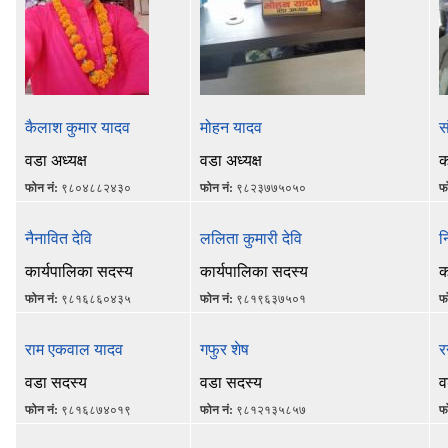
कैलाश कुमार यादव
मोहन यादव
स
वडा अध्यक्ष
वडा अध्यक्ष
क
फोन नं:
९८०४८८२४३०
फोन नं:
९८२३७७५०५०
फ
नैनावित देवि
ललिता कुमारी देवि
न
कार्यपालिका सदस्य
कार्यपालिका सदस्य
क
फोन नं:
९८१६८६०४३५
फोन नं:
९८१९६३७५०१
फ
राम एकवाल यादव
गफुर शेष
र
वडा सदस्य
वडा सदस्य
व
फोन नं:
९८१६८७४०१९
फोन नं:
९८१२१३५८५७
फ