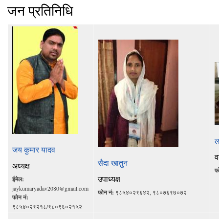
जन प्रतिनिधि
ल
जय कुमार यादव
व
सैदा खातुन
अध्यक्ष
फ
उपाध्यक्ष
ईमेल:
jaykumaryadav2080@gmail.com
फोन नं:
९८५४०२९६४२, ९८०७६९७०७२
फोन नं:
९८५४०२९२१८/९८०९६०२१५२