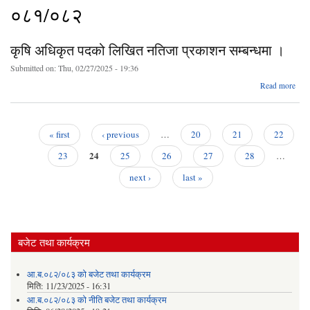
०८१/०८२
कृषि अधिकृत पदको लिखित नतिजा प्रकाशन सम्बन्धमा ।
Submitted on:
Thu, 02/27/2025 - 19:36
ab
Read more
अधि
प
लि
« first
‹ previous
…
20
21
22
नत
Pages
24
प्रक
23
25
26
27
28
…
सम्बन
next ›
last »
बजेट तथा कार्यक्रम
आ.ब.०८२/०८३ को बजेट तथा कार्यक्रम
मिति:
11/23/2025 - 16:31
आ.ब.०८२/०८३ को नीति बजेट तथा कार्यक्रम