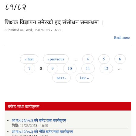
८१/८२
शिक्षक विज्ञापन उमेरको हद संसोधन सम्बन्धमा ।
Submitted on:
Wed, 05/07/2025 - 16:22
ab
Read more
शि
विज्
उमे
« first
‹ previous
…
4
5
6
संस
Pages
8
सम्बन
7
9
10
11
12
…
next ›
last »
बजेट तथा कार्यक्रम
आ.ब.०८२/०८३ को बजेट तथा कार्यक्रम
मिति:
11/23/2025 - 16:31
आ.ब.०८२/०८३ को नीति बजेट तथा कार्यक्रम