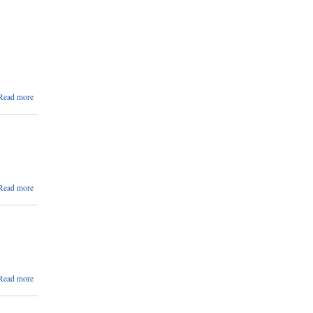
पत्र
सम्बन्धमा।
about
Read more
बर्थिङ
सेन्टर
उद्घाटन
समारोह
सम्बन्धमा
।
about
Read more
सेव
करारमा
पदपूर्ति
सम्बन्धी
सुचना
about
Read more
वैदेशिक
रोजगारीबाट
फर्केका