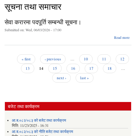
सूचना तथा समाचार
सेवा करारमा पदपूर्ति सम्बन्धी सूचना।
Submitted on:
Wed, 06/03/2026 - 17:00
abo
Read more
स
करार
पदपूर
सम्बन
« first
‹ previous
…
10
11
12
सूचन
Pages
14
13
15
16
17
18
…
next ›
last »
बजेट तथा कार्यक्रम
आ.ब.०८२/०८३ को बजेट तथा कार्यक्रम
मिति:
11/23/2025 - 16:31
आ.ब.०८२/०८३ को नीति बजेट तथा कार्यक्रम