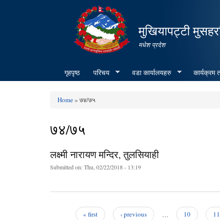
मुखियापट्टी मुसहर
मधेश प्रदेश
गृहपृष्ठ
परिचय
वडा कार्यालयहरु
कार्यक्रम
Home
» ७४/७५
You are here
७४/७५
लक्ष्मी नारायण मन्दिर, तुलसियाही
Submitted on:
Thu, 02/22/2018 - 13:19
« first
‹ previous
…
10
11