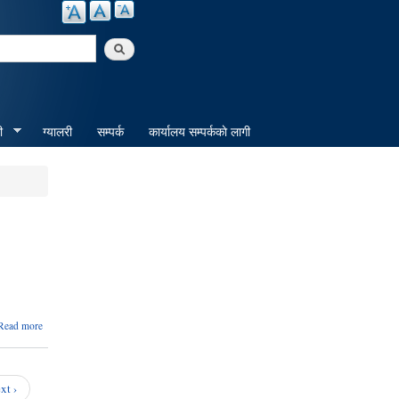
arch
ी
ग्यालरी
सम्पर्क
कार्यालय सम्पर्ककाे लागी
about
Read more
लक्ष्मी
नारायण
मन्दिर,
तुलसियाही
xt ›