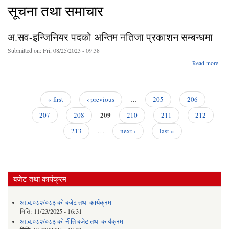
सूचना तथा समाचार
अ.सव-इन्जिनियर पदको अन्तिम नतिजा प्रकाशन सम्बन्धमा
Submitted on:
Fri, 08/25/2023 - 09:38
a
Read more
अ
इन्ज
अन
« first
‹ previous
…
205
206
न
Pages
209
प्र
207
208
210
211
212
सम्ब
213
…
next ›
last »
बजेट तथा कार्यक्रम
आ.ब.०८२/०८३ को बजेट तथा कार्यक्रम
मिति:
11/23/2025 - 16:31
आ.ब.०८२/०८३ को नीति बजेट तथा कार्यक्रम