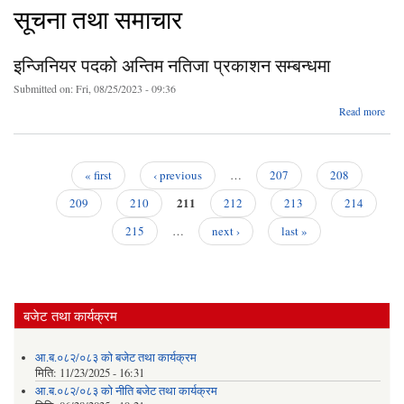
सूचना तथा समाचार
इन्जिनियर पदको अन्तिम नतिजा प्रकाशन सम्बन्धमा
Submitted on:
Fri, 08/25/2023 - 09:36
a
Read more
इन्ज
अन
न
« first
‹ previous
…
207
208
प्र
Pages
211
सम्ब
209
210
212
213
214
215
…
next ›
last »
बजेट तथा कार्यक्रम
आ.ब.०८२/०८३ को बजेट तथा कार्यक्रम
मिति:
11/23/2025 - 16:31
आ.ब.०८२/०८३ को नीति बजेट तथा कार्यक्रम