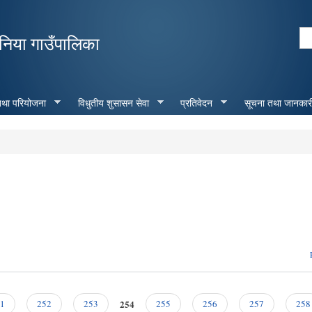
Skip to
main
Se
निया गाउँपालिका
content
Search form
 तथा परियोजना
विधुतीय शुसासन सेवा
प्रतिवेदन
सूचना तथा जानकार
254
1
252
253
255
256
257
258